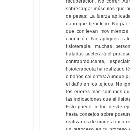
recuperación. No correr: Au
sobrecargar músculos que aú
de pesas: La fuerza aplicad
daño que beneficio. No part
que conllevan movimientos 
condición. No apliques ca
fisioterapia, muchas pers
tratadas acelerará el proce
contraproducente, especi
fisioterapeuta ha realizado t
o baños calientes: Aunque pu
el daño en los tejidos. No ig
los errores más comunes que
las indicaciones que el fisio
Esto puede incluir desde ej
hasta consejos sobre postur
realizarlos de manera incorr
un retroceso en tu proceso 