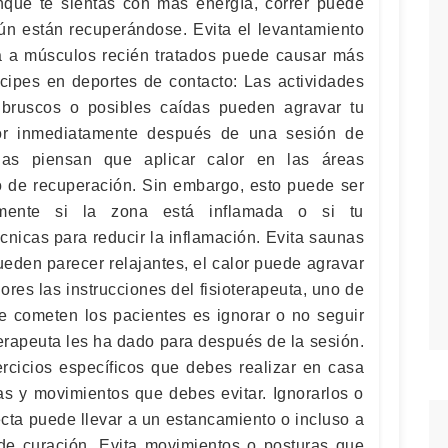
nque te sientas con más energía, correr puede
n están recuperándose. Evita el levantamiento
a a músculos recién tratados puede causar más
icipes en deportes de contacto: Las actividades
bruscos o posibles caídas pueden agravar tu
lor inmediatamente después de una sesión de
onas piensan que aplicar calor en las áreas
so de recuperación. Sin embargo, esto puede ser
almente si la zona está inflamada o si tu
écnicas para reducir la inflamación. Evita saunas
eden parecer relajantes, el calor puede agravar
nores las instrucciones del fisioterapeuta, uno de
 cometen los pacientes es ignorar o no seguir
terapeuta les ha dado para después de la sesión.
ercicios específicos que debes realizar en casa
as y movimientos que debes evitar. Ignorarlos o
ecta puede llevar a un estancamiento o incluso a
de curación. Evita movimientos o posturas que