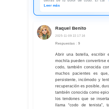
detrás de tu dolor de codo. El cal
Leer más
Raquel Benito
2025-11-09 22:17:16
Respuestas : 9
Abrir una botella, escribi
mochila pueden convertirse en
codo, también conocida como
muchos pacientes es que,
persistente, incómodo y len
recuperación es posible, dura
también conocida como epico
los tendones que se insert
llama “codo de tenista”, 