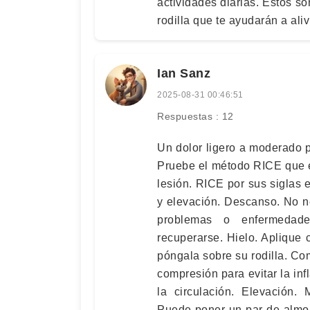
actividades diarias. Estos s
rodilla que te ayudarán a ali
Ian Sanz
2025-08-31 00:46:51
Respuestas : 12
Un dolor ligero a moderado 
Pruebe el método RICE que es
lesión. RICE por sus siglas 
y elevación. Descanso. No 
problemas o enfermedad
recuperarse. Hielo. Aplique 
póngala sobre su rodilla. Co
compresión para evitar la in
la circulación. Elevación.
Puede poner un par de almoh