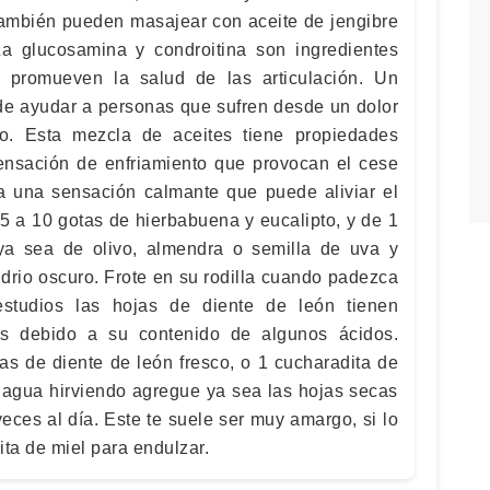
 También pueden masajear con aceite de jengibre
 La glucosamina y condroitina son ingredientes
 promueven la salud de las articulación. Un
de ayudar a personas que sufren desde un dolor
o. Esta mezcla de aceites tiene propiedades
ensación de enfriamiento que provocan el cese
ea una sensación calmante que puede aliviar el
de 5 a 10 gotas de hierbabuena y eucalipto, y de 1
ya sea de olivo, almendra o semilla de uva y
idrio oscuro. Frote en su rodilla cuando padezca
studios las hojas de diente de león tienen
ias debido a su contenido de algunos ácidos.
jas de diente de león fresco, o 1 cucharadita de
 agua hirviendo agregue ya sea las hojas secas
eces al día. Este te suele ser muy amargo, si lo
ta de miel para endulzar.