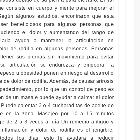
ue consiste en cuerpo y mente para mejorar el
d. Según algunos estudios, encontraron que esta
 ser beneficiosos para algunas personas que
educiendo el dolor y aumentando del rango de
diaria ayuda a mantener la articulación en
olor de rodilla en algunas personas. Personas
ntener sus piernas sin movimiento para evitar
su articulación se endurezca y empeorar la
repeso u obesidad ponen en riesgo al desarrollo
te de dolor de rodilla. Además, de causar artrosis
 padecimiento, por lo que un control de peso es
ión de un masaje puede ayudar a calmar el dolor
a. Puede calentar 3 o 4 cucharaditas de aceite de
nte en la zona. Masajeo por 10 a 15 minutos
je de 2 a 3 veces al día Un remedio antiguo y
inflamación y dolor de rodilla es el jengibre.
odos los días, esto le ayudara a reducir