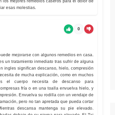
on los mejores remedios caseros para el dolor de
viar esas molestias.
0
puede mejorarse con algunos remedios en casa.
 un tratamiento inmediato tras sufrir de alguna
en ingles significan descanso, hielo, compresión
necesita de mucha explicación, como en muchos
es el cuerpo necesita de descanso para
compresas fría o en una toalla envuelva hielo, y
mpresión. Envuelva su rodilla con un vendaje de
flamación, pero no tan apretada que pueda cortar
 Mientras descansa mantenga su pie elevado.
adas debajo de su pierna para elevarlo. El Tai