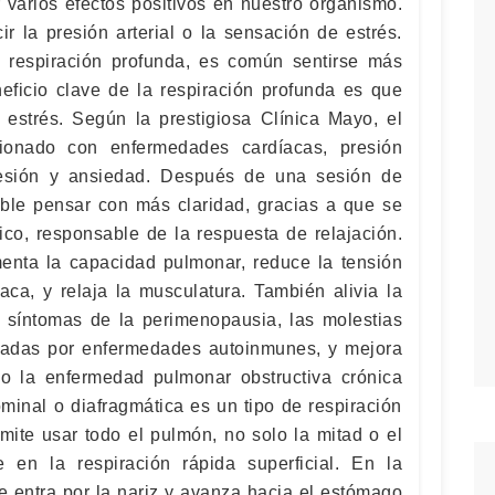
arios efectos positivos en nuestro organismo.
r la presión arterial o la sensación de estrés.
 respiración profunda, es común sentirse más
neficio clave de la respiración profunda es que
 estrés. Según la prestigiosa Clínica Mayo, el
cionado con enfermedades cardíacas, presión
epresión y ansiedad. Después de una sesión de
ible pensar con más claridad, gracias a que se
ico, responsable de la respuesta de relajación.
enta la capacidad pulmonar, reduce la tensión
iaca, y relaja la musculatura. También alivia la
s síntomas de la perimenopausia, las molestias
usadas por enfermedades autoinmunes, y mejora
mo la enfermedad pulmonar obstructiva crónica
minal o diafragmática es un tipo de respiración
mite usar todo el pulmón, no solo la mitad o el
e en la respiración rápida superficial. En la
re entra por la nariz y avanza hacia el estómago