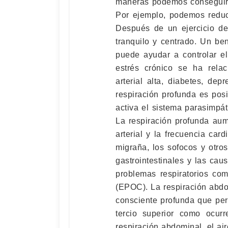
maneras podemos conseguir v
Por ejemplo, podemos reduci
Después de un ejercicio de
tranquilo y centrado. Un be
puede ayudar a controlar el
estrés crónico se ha rela
arterial alta, diabetes, d
respiración profunda es pos
activa el sistema parasimpát
La respiración profunda aum
arterial y la frecuencia card
migraña, los sofocos y otro
gastrointestinales y las ca
problemas respiratorios co
(EPOC). La respiración abdo
consciente profunda que per
tercio superior como ocurr
respiración abdominal, el ai