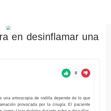
a en desinflamar una
0
e una artroscopia de rodilla depende de lo que
lamación provocada por la cirugía. El paciente
s como: Usar muletas durante ocho o diez días.