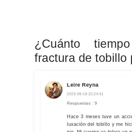
¿Cuánto tiemp
fractura de tobill
Leire Reyna
2025-09-18 23:24:41
Respuestas : 9
Hace 3 meses tuve un accide
luxación del tobillo y me hic
pie. Mi cuerpo ya tolera un