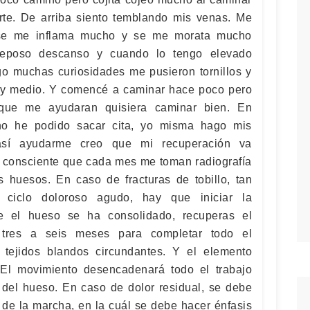
arte. De arriba siento temblando mis venas. Me
, se me inflama mucho y se me morata mucho
reposo descanso y cuando lo tengo elevado
o muchas curiosidades me pusieron tornillos y
s y medio. Y comencé a caminar hace poco pero
 que me ayudaran quisiera caminar bien. En
no he podido sacar cita, yo misma hago mis
así ayudarme creo que mi recuperación va
 consciente que cada mes me toman radiografía
 huesos. En caso de fracturas de tobillo, tan
ciclo doloroso agudo, hay que iniciar la
ue el hueso se ha consolidado, recuperas el
 tres a seis meses para completar todo el
 tejidos blandos circundantes. Y el elemento
 El movimiento desencadenará todo el trabajo
n del hueso. En caso de dolor residual, se debe
 de la marcha, en la cuál se debe hacer énfasis