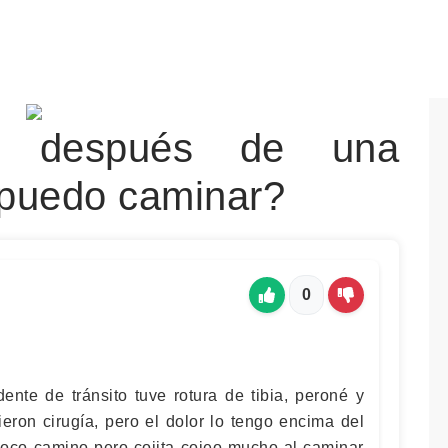
o después de una
o puedo caminar?
0
nte de tránsito tuve rotura de tibia, peroné y
ieron cirugía, pero el dolor lo tengo encima del
 poco camino pero cojita cojeo mucho al caminar