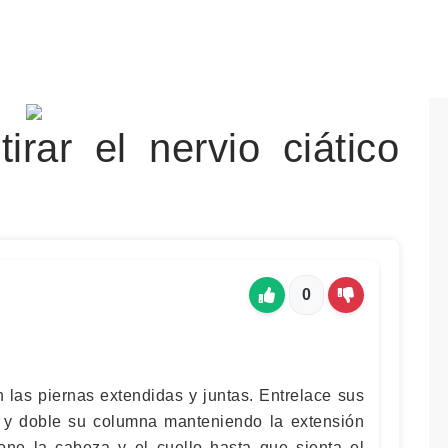
rar el nervio ciático
0
n las piernas extendidas y juntas. Entrelace sus
 y doble su columna manteniendo la extensión
ione la cabeza y el cuello hasta que sienta el