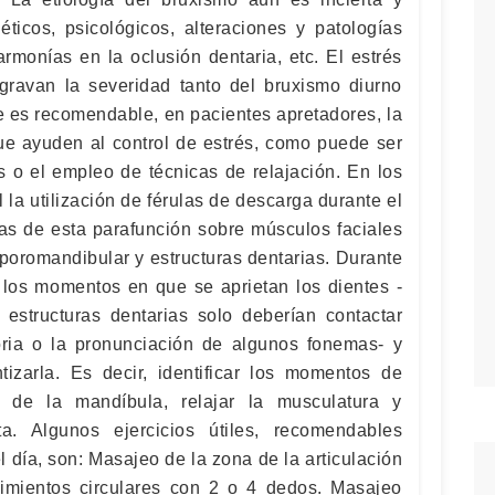
éticos, psicológicos, alteraciones y patologías
rmonías en la oclusión dentaria, etc. El estrés
gravan la severidad tanto del bruxismo diurno
e es recomendable, en pacientes apretadores, la
que ayuden al control de estrés, como puede ser
es o el empleo de técnicas de relajación. En los
l la utilización de férulas de descarga durante el
las de esta parafunción sobre músculos faciales
mporomandibular y estructuras dentarias. Durante
ar los momentos en que se aprietan los dientes -
estructuras dentarias solo deberían contactar
oria o la pronunciación de algunos fonemas- y
ntizarla. Es decir, identificar los momentos de
n de la mandíbula, relajar la musculatura y
a. Algunos ejercicios útiles, recomendables
 día, son: Masajeo de la zona de la articulación
mientos circulares con 2 o 4 dedos. Masajeo