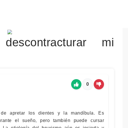
escontracturar mi
0
 de apretar los dientes y la mandíbula. Es
urante el sueño, pero también puede cursar
. La etiología del bruxismo aún es incierta y