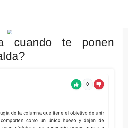
a cuando te ponen
alda?
0
rugía de la columna que tiene el objetivo de unir
e comporten como un único hueso y dejen de
r esas vértebras, es necesario poner barras y