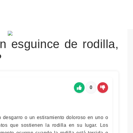
 esguince de rodilla,
?
0
n desgarro o un estiramiento doloroso en uno o
os que sostienen la rodilla en su lugar. Los
lmente ocurren cuando la rodilla está torcida o